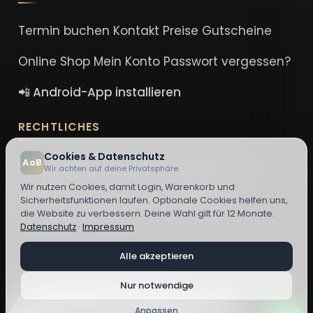
Termin buchen
Kontakt
Preise
Gutscheine
Online Shop
Mein Konto
Passwort vergessen?
📲 Android-App installieren
RECHTLICHES
Cookies & Datenschutz
AoB
Impressum
Datenschutz
AGB
Widerruf
Wir achten auf deine Privatsphäre.
Wir nutzen Cookies, damit Login, Warenkorb und
DSA-Erklärung
Cookie-Einstellungen
Sicherheitsfunktionen laufen. Optionale Cookies helfen uns,
die Website zu verbessern. Deine Wahl gilt für 12 Monate.
Datenschutz
·
Impressum
Alle akzeptieren
© 2026 Nora El Hindi - Art of Beauty ·
Cookie-Einstellungen ändern
Nur notwendige
Anpassen