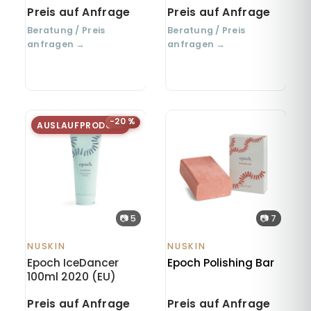
sichtbar samtweiche
Preis auf Anfrage
Preis auf Anfrage
Haut
Beratung / Preis
Beratung / Preis
anfragen →
anfragen →
−20 %
AUSLAUFPRODUKT
📷 5
📷 7
NUSKIN
NUSKIN
Epoch IceDancer
Epoch Polishing Bar
100ml 2020 (EU)
Preis auf Anfrage
Preis auf Anfrage