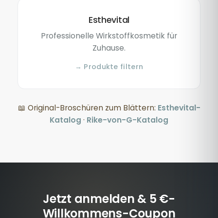
Esthevital
Professionelle Wirkstoffkosmetik für
Zuhause.
→ Produkte filtern
📖 Original-Broschüren zum Blättern:
Esthevital-
Katalog
·
Rike-von-G-Katalog
Jetzt anmelden & 5 €-
Willkommens-Coupon