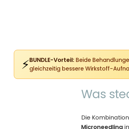
⚡
BUNDLE-Vorteil:
Beide Behandlungen 
gleichzeitig bessere Wirkstoff-Auf
Was stec
Die Kombinatio
Microneedling
i