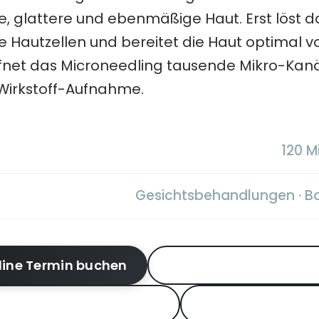
re, glattere und ebenmäßige Haut. Erst löst
te Hautzellen und bereitet die Haut optimal v
fnet das Microneedling tausende Mikro-Kanä
Wirkstoff-Aufnahme.
120 Mi
Gesichtsbehandlungen · 
line Termin buchen
Beratungstermin buc
ise & Varianten ansehen
Als Gutschein si