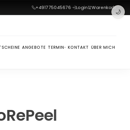
+491775045676
·
Login
Warenkorb
🌙
TSCHEINE
ANGEBOTE
TERMIN
KONTAKT
ÜBER MICH
▾
oRePeel