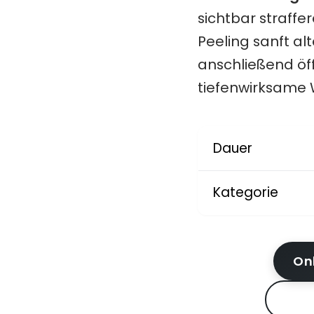
sichtbar straffe
Peeling sanft al
anschließend öf
tiefenwirksame 
Dauer
Kategorie
On
Pre