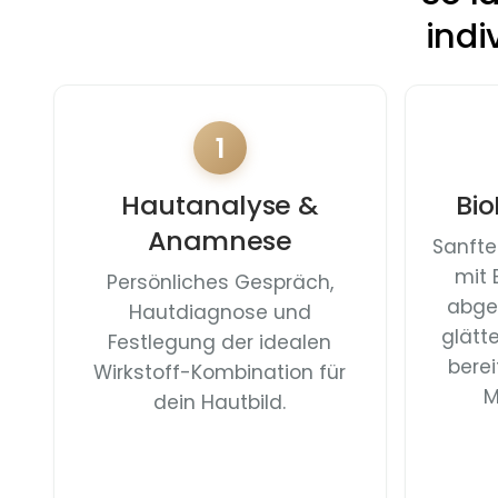
indi
1
Hautanalyse &
Bio
Anamnese
Sanfte
mit 
Persönliches Gespräch,
abge
Hautdiagnose und
glätt
Festlegung der idealen
berei
Wirkstoff-Kombination für
M
dein Hautbild.