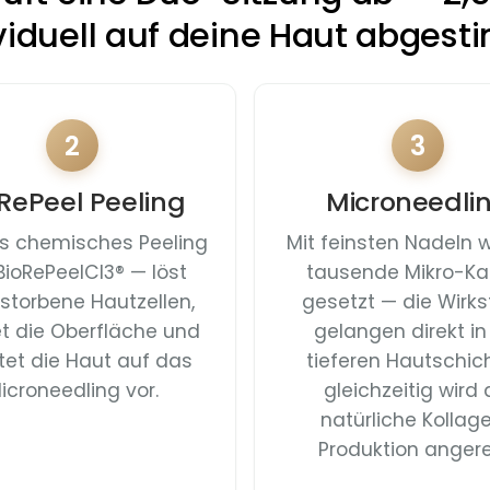
viduell auf deine Haut abges
2
3
RePeel Peeling
Microneedli
s chemisches Peeling
Mit feinsten Nadeln 
BioRePeelCl3® — löst
tausende Mikro-Ka
storbene Hautzellen,
gesetzt — die Wirks
et die Oberfläche und
gelangen direkt in
tet die Haut auf das
tieferen Hautschic
icroneedling vor.
gleichzeitig wird 
natürliche Kollag
Produktion angere