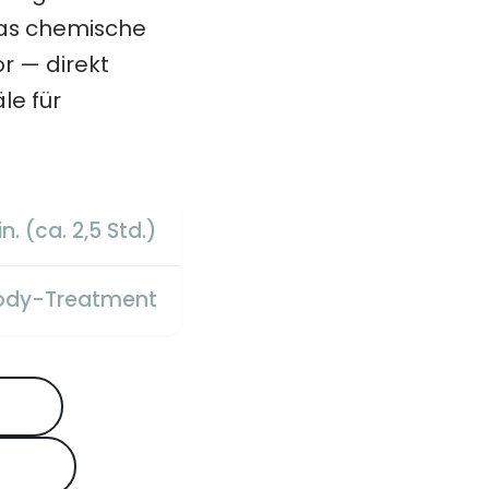
 das chemische
or — direkt
le für
n. (ca. 2,5 Std.)
Body-Treatment
hen
chern