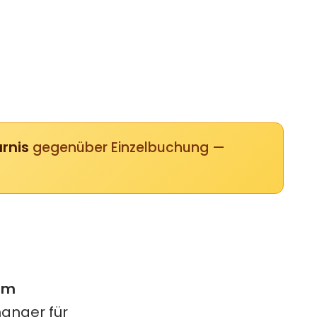
rnis
gegenüber Einzelbuchung —
em
hanger für