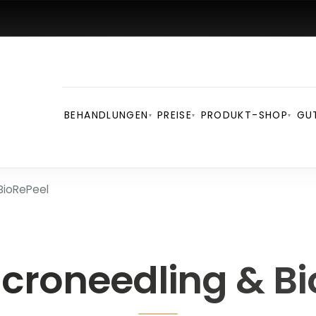
BEHANDLUNGEN
PREISE
PRODUKT-SHOP
GU
▾
▾
▾
BioRePeel
croneedling & Bi