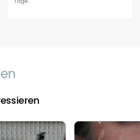
Tage.
gen
ressieren