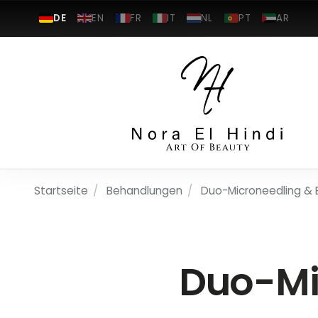
DE
EN
FR
IT
NL
PT
AR
Startseite
/
Behandlungen
/
Duo-Microneedling & 
Duo-Mi