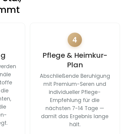
timmt
4
ng
Pflege & Heimkur-
Plan
werden
näle
Abschließende Beruhigung
toffe
mit Premium-Seren und
 die
individueller Pflege-
hten,
Empfehlung für die
die
nächsten 7-14 Tage —
en-
damit das Ergebnis lange
gt.
hält.