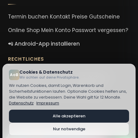
Termin buchen
Kontakt
Preise
Gutscheine
Online Shop
Mein Konto
Passwort vergessen?
📲 Android-App installieren
RECHTLICHES
Cookies & Datenschutz
AoB
Impressum
Datenschutz
AGB
Widerruf
Wir achten auf deine Privatsphäre.
Wir nutzen Cookies, damit Login, Warenkorb und
DSA-Erklärung
Cookie-Einstellungen
Sicherheitsfunktionen laufen. Optionale Cookies helfen uns,
die Website zu verbessern. Deine Wahl gilt für 12 Monate.
Datenschutz
·
Impressum
Alle akzeptieren
© 2026 Nora El Hindi - Art of Beauty ·
Cookie-Einstellungen ändern
Nur notwendige