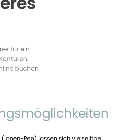
feres
er für ein
 Konturen.
nline buchen.
ngsmöglichkeiten
Ionen-Pen) lassen sich vielseitige