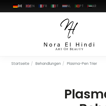
DE
EN
FR
IT
NL
PT
AR
Startseite
/
Behandlungen
/
Plasma-Pen Trier
Plasma