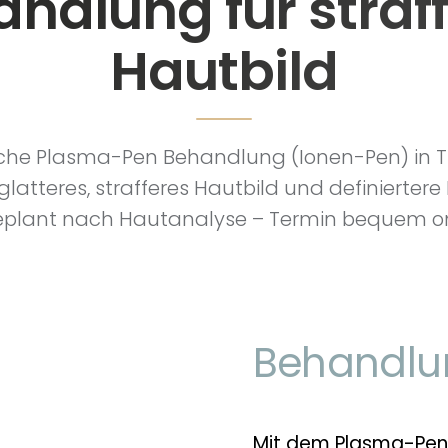
ndlung für straf
Hautbild
he Plasma-Pen Behandlung (Ionen-Pen) in Tri
glatteres, strafferes Hautbild und definiertere
geplant nach Hautanalyse – Termin bequem o
Behandlu
Mit dem Plasma-Pen (