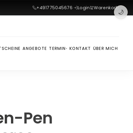
+491775045676
·
Login
Warenkorb
🌙
TSCHEINE
ANGEBOTE
TERMIN
KONTAKT
ÜBER MICH
▾
nen-Pen