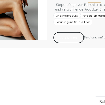
Körperpflege von Esthevital: st
und verwöhnende Produkte für 
gut durchfeuchtete Haut. Inkl
Originalprodukt
Persönlich kurat
und -peelings für intensive
Beratung im Studio Trier
Beratung anf
Alle Linien