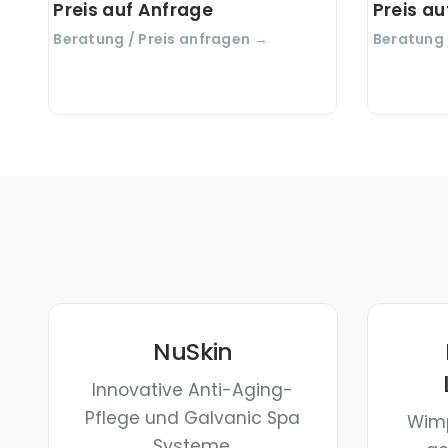
Körpermassage zu Hause - kurbelt
Preis auf Anfrage
Preis a
per Kugel-Massage Durchblutung
Beratung / Preis anfragen →
Beratung 
und Lymphzirkulation an.
NuSkin
Innovative Anti-Aging-
Pflege und Galvanic Spa
Wimp
Systeme.