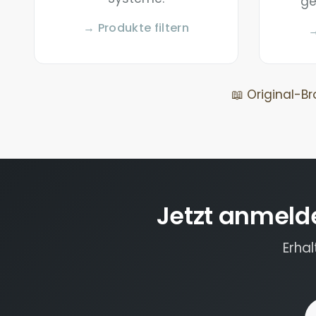
ge
→ Produkte filtern
→
📖 Original-B
Jetzt anmeld
Erha
E