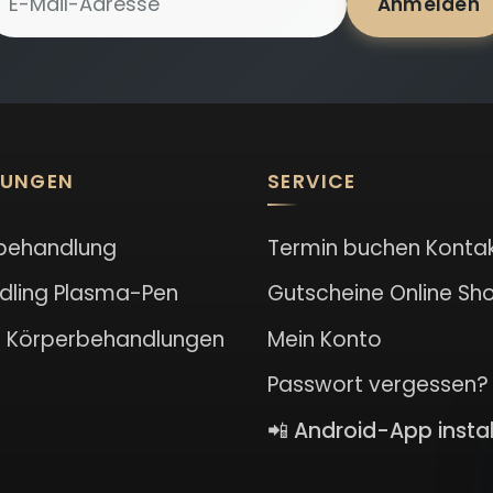
Anmelden
LUNGEN
SERVICE
behandlung
Termin buchen
Konta
dling
Plasma-Pen
Gutscheine
Online Sh
l
Körperbehandlungen
Mein Konto
Passwort vergessen?
📲 Android-App instal