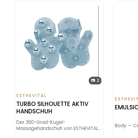
📷 2
ESTHEVITAL
ESTHEVI
TURBO SILHOUETTE AKTIV
EMULSIO
HANDSCHUH
Der 360-Grad-Kugel-
Body — Cel
Massagehandschuh von ESTHEVITAL
für die Turbo-Silhouette-