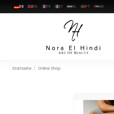
DE
EN
FR
IT
NL
PT
AR
Startseite
/
Online Shop