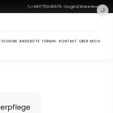
+491775045676
·
Login
Warenkorb
🌙
TSCHEINE
ANGEBOTE
TERMIN
KONTAKT
ÜBER MICH
▾
perpflege