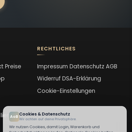
RECHTLICHES
kt
Preise
Impressum
Datenschutz
AGB
op
Widerruf
DSA-Erklärung
Cookie-Einstellungen
Cookies & Datenschutz
lieren
AoB
Wir achten auf deine Privatsphäre.
Wir nutzen Cookies, damit Login, Warenkorb und