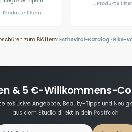
pflegte Wimpern.
→ Produkte filte
 Produkte filtern
roschüren zum Blättern:
Esthevital-Katalog
·
Rike-v
en & 5 €-Willkommens-Co
lte exklusive Angebote, Beauty-Tipps und Neuigk
aus dem Studio direkt in dein Postfach.
-Mail-Adresse für Newsletter