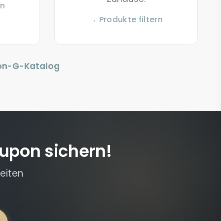
rn
→ Produkte filtern
on-G-Katalog
upon sichern!
eiten