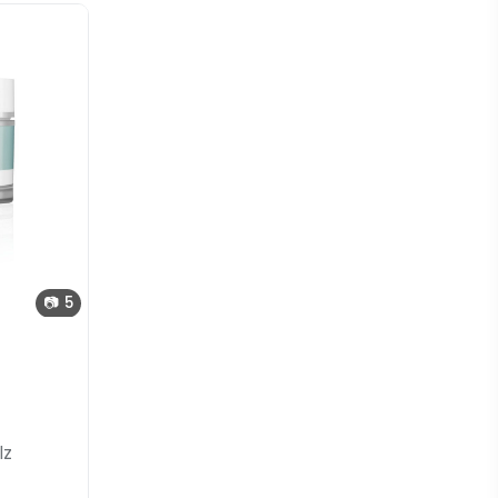
📷 5
lz