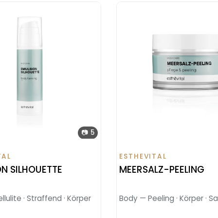
📷 5
TAL
ESTHEVITAL
N SILHOUETTE
MEERSALZ-PEELING
lulite · Straffend · Körper
Body — Peeling · Körper · Sa