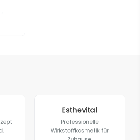
 →
G
Esthevital
nzept
Professionelle
d.
Wirkstoffkosmetik für
Zuhause.