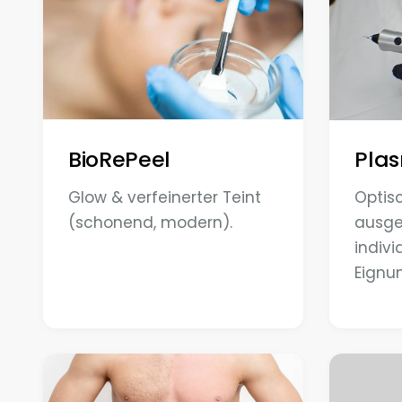
BioRePeel
Pla
Glow & verfeinerter Teint
Optis
(schonend, modern).
ausge
indivi
Eignu