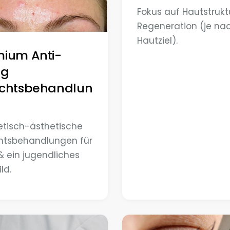
Fokus auf Hautstrukt
Regeneration (je na
Hautziel).
mium Anti-
ng
ichtsbehandlun
tisch-ästhetische
htsbehandlungen für
& ein jugendliches
ld.