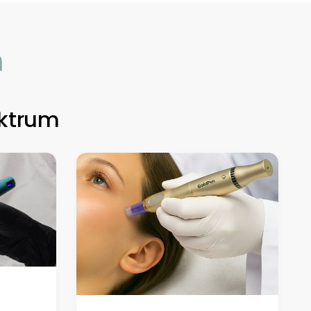
n
ktrum