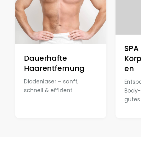
SPA
Dauerhafte
Kör
Haarentfernung
en
Diodenlaser – sanft,
Entsp
schnell & effizient.
Body-
gutes