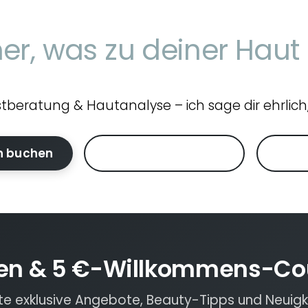
er, was zu deiner Haut
rstberatung & Hautanalyse – ich sage dir ehrlich
n buchen
Beratung anfragen
Zur 
en & 5 €-Willkommens-Co
lte exklusive Angebote, Beauty-Tipps und Neuigk