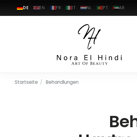
DE
EN
FR
IT
NL
PT
AR
Startseite
/
Behandlungen
Beh