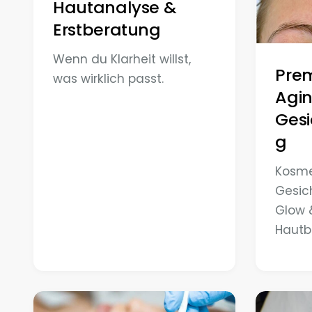
Hautanalyse &
Erstberatung
Wenn du Klarheit willst,
Pre
was wirklich passt.
Agi
Ges
g
Kosme
Gesic
Glow 
Hautbi