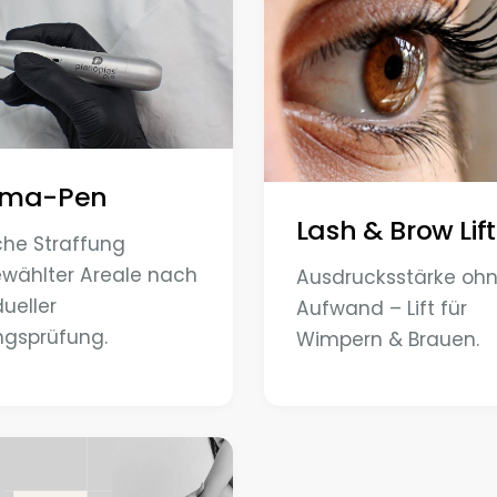
sma-Pen
Lash & Brow Lif
che Straffung
wählter Areale nach
Ausdrucksstärke oh
dueller
Aufwand – Lift für
ngsprüfung.
Wimpern & Brauen.