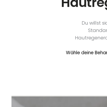
Hautre
Du willst s
Standar
Hautregenera
Wähle deine Behan