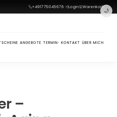
+491775045676
·
Login
Warenkorb
🌙
TSCHEINE
ANGEBOTE
TERMIN
KONTAKT
ÜBER MICH
▾
er –