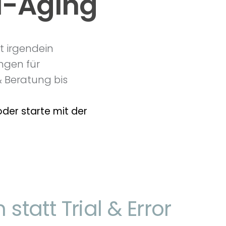
i-Aging
ht irgendein
ngen für
 Beratung bis
der starte mit der
 statt Trial & Error