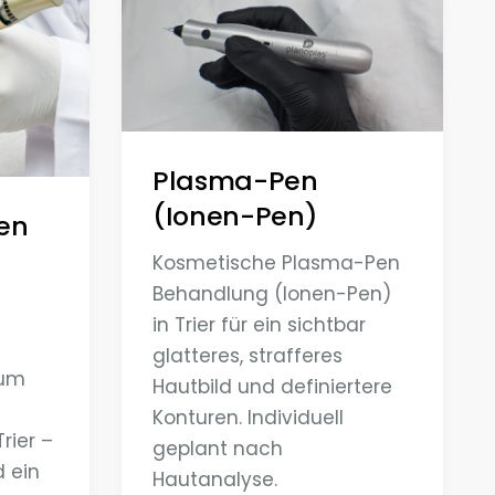
Plasma-Pen
(Ionen-Pen)
en
Kosmetische Plasma-Pen
Behandlung (Ionen-Pen)
in Trier für ein sichtbar
glatteres, strafferes
ium
Hautbild und definiertere
Konturen. Individuell
rier –
geplant nach
d ein
Hautanalyse.