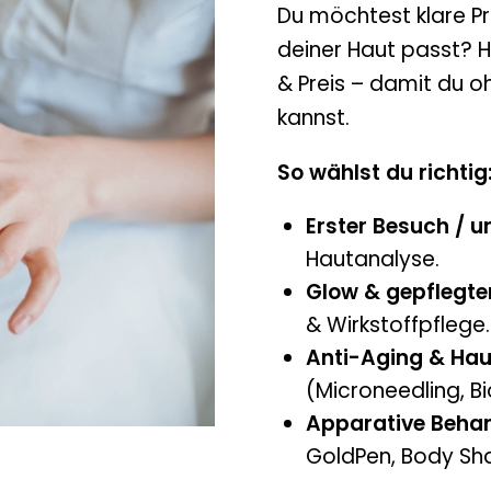
Du möchtest klare Pre
deiner Haut passt? H
& Preis – damit du 
kannst.
So wählst du richtig
Erster Besuch / u
Hautanalyse.
Glow & gepflegter
& Wirkstoffpflege.
Anti-Aging & Hau
(Microneedling, B
Apparative Beha
GoldPen, Body Sh