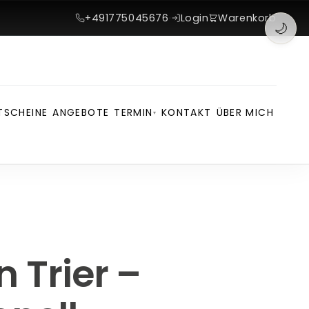
+491775045676
·
Login
Warenkorb
🌙
TSCHEINE
ANGEBOTE
TERMIN
KONTAKT
ÜBER MICH
▾
 Trier –