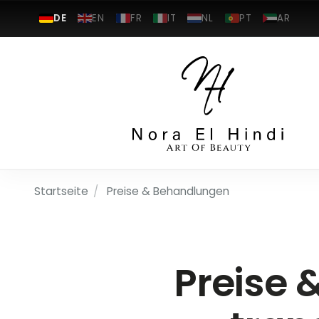
DE
EN
FR
IT
NL
PT
AR
Startseite
/
Preise & Behandlungen
Preise 