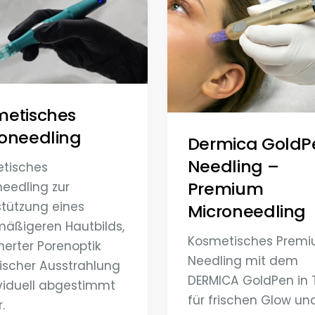
metisches
oneedling
Dermica GoldP
Needling –
tisches
Premium
needling zur
stützung eines
Microneedling
äßigeren Hautbilds,
Kosmetisches Prem
nerter Porenoptik
Needling mit dem
rischer Ausstrahlung
DERMICA GoldPen in T
ividuell abgestimmt
für frischen Glow un
r.