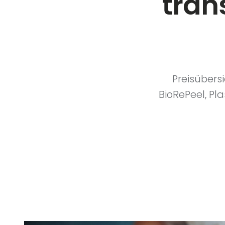
tran
Preisübers
BioRePeel, Pla