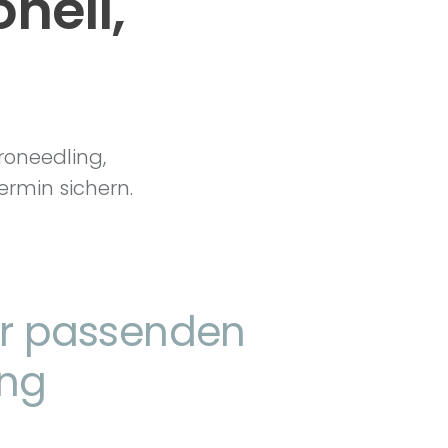
nell,
roneedling,
Termin sichern.
ur passenden
ng