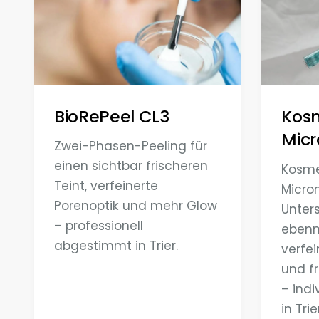
BioRePeel CL3
Kos
Micr
Zwei-Phasen-Peeling für
einen sichtbar frischeren
Kosme
Teint, verfeinerte
Micro
Porenoptik und mehr Glow
Unter
– professionell
ebenm
abgestimmt in Trier.
verfei
und f
– ind
in Trie