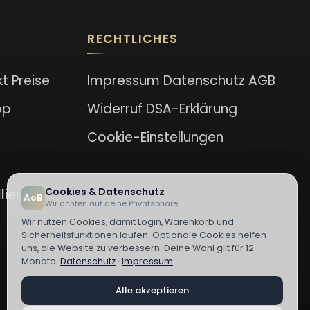
RECHTLICHES
kt
Preise
Impressum
Datenschutz
AGB
op
Widerruf
DSA-Erklärung
Cookie-Einstellungen
Cookies & Datenschutz
lieren
AoB
Wir achten auf deine Privatsphäre.
Wir nutzen Cookies, damit Login, Warenkorb und
Sicherheitsfunktionen laufen. Optionale Cookies helfen
uns, die Website zu verbessern. Deine Wahl gilt für 12
Monate.
Datenschutz
·
Impressum
Alle akzeptieren