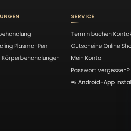
LUNGEN
SERVICE
behandlung
Termin buchen
Konta
dling
Plasma-Pen
Gutscheine
Online Sh
l
Körperbehandlungen
Mein Konto
Passwort vergessen?
📲 Android-App instal