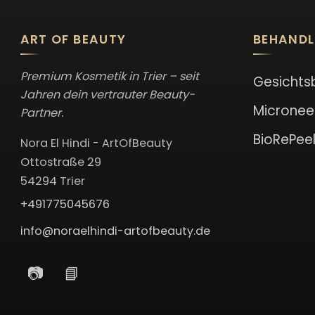
ART OF BEAUTY
BEHAND
Premium Kosmetik in Trier – seit
Gesichts
Jahren dein vertrauter Beauty-
Micronee
Partner.
BioRePee
Nora El Hindi - ArtOfBeauty
Ottostraße 29
54294 Trier
+491775045676
info@noraelhindi-artofbeauty.de
📷
📘