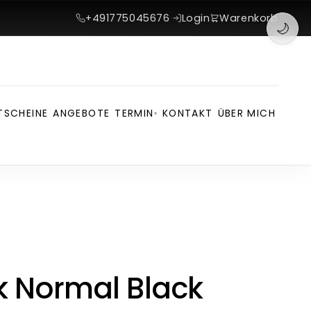
+491775045676
·
Login
Warenkorb
🌙
TSCHEINE
ANGEBOTE
TERMIN
KONTAKT
ÜBER MICH
▾
k Normal Black