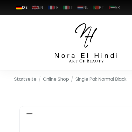
DE
EN
FR
IT
NL
PT
AR
Startseite
/
Online Shop
/
Single Pak Normal Black