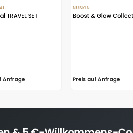
AL
NUSKIN
tal TRAVEL SET
Boost & Glow Collec
uf Anfrage
Preis auf Anfrage
en & 5 €-Willkommens-Co