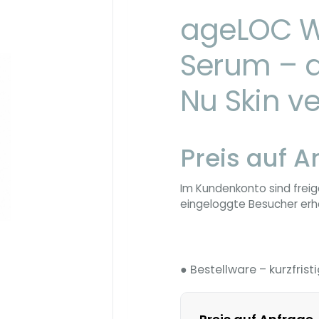
ageLOC W
Serum – a
Nu Skin v
Preis auf A
Im Kundenkonto sind freig
eingeloggte Besucher erha
● Bestellware – kurzfristi