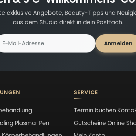
lte exklusive Angebote, Beauty-Tipps und Neuigk
aus dem Studio direkt in dein Postfach.
-Mail-Adresse für Newsletter
Anmelden
LUNGEN
SERVICE
behandlung
Termin buchen
Konta
dling
Plasma-Pen
Gutscheine
Online Sh
l
Körperbehandlungen
Mein Konto