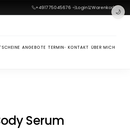
+491775045676
·
Login
Warenkorb
🌙
TSCHEINE
ANGEBOTE
TERMIN
KONTAKT
ÜBER MICH
▾
Body Serum