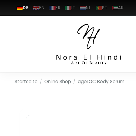
DE
EN
FR
IT
NL
PT
AR
Startseite
/
Online Shop
/
ageLOC Body Serum