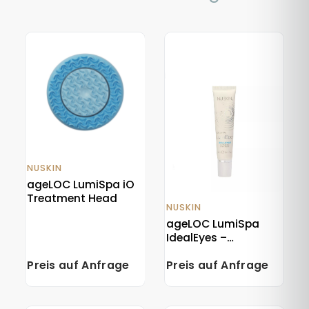
NUSKIN
ageLOC LumiSpa iO
Treatment Head
NUSKIN
ageLOC LumiSpa
IdealEyes –
Brightening Eye
Preis auf Anfrage
Preis auf Anfrage
Cream