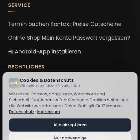
SERVICE
Termin buchen
Kontakt
Preise
Gutscheine
Online Shop
Mein Konto
Passwort vergessen?
📲 Android-App installieren
RECHTLICHES
Cookies & Datenschutz
AoB
Impressum
Datenschutz
AGB
Widerruf
Wir achten auf deine Privatsphäre.
Wir nutzen Cookies, damit Login, Warenkorb und
DSA-Erklärung
Cookie-Einstellungen
Sicherheitsfunktionen laufen. Optionale Cookies helfen uns,
die Website zu verbessern. Deine Wahl gilt für 12 Monate.
Datenschutz
·
Impressum
Alle akzeptieren
© 2026 Nora El Hindi - Art of Beauty ·
Cookie-Einstellungen ändern
Nur notwendige