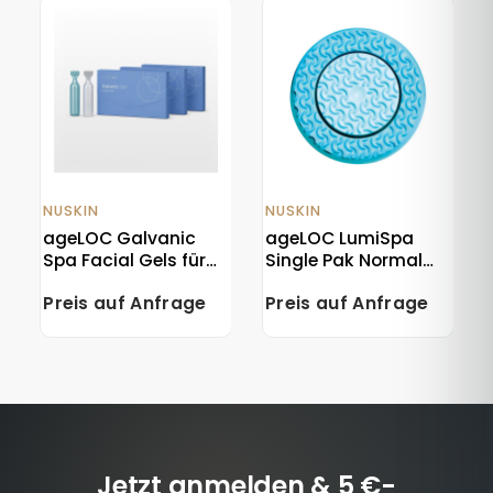
NUSKIN
NUSKIN
ageLOC Galvanic
ageLOC LumiSpa
Spa Facial Gels für
Single Pak Normal
das Anti-Aging-
Blue
Preis auf Anfrage
Preis auf Anfrage
Gerät – 3 Packungen
Jetzt anmelden & 5 €-