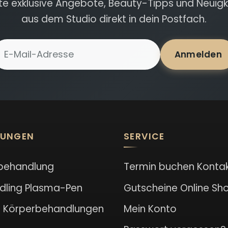
lte exklusive Angebote, Beauty-Tipps und Neuigk
aus dem Studio direkt in dein Postfach.
-Mail-Adresse für Newsletter
Anmelden
LUNGEN
SERVICE
behandlung
Termin buchen
Konta
dling
Plasma-Pen
Gutscheine
Online Sh
l
Körperbehandlungen
Mein Konto