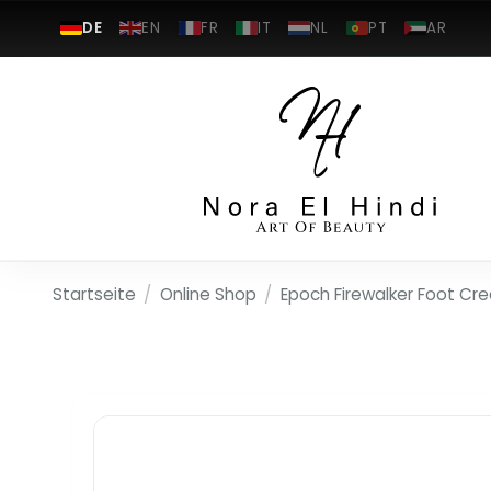
DE
EN
FR
IT
NL
PT
AR
Startseite
/
Online Shop
/
Epoch Firewalker Foot Cr