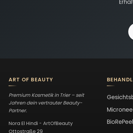
Erha
E
ART OF BEAUTY
BEHAND
Premium Kosmetik in Trier – seit
Gesichts
Jahren dein vertrauter Beauty-
Micronee
Partner.
BioRePee
Nora El Hindi - ArtOfBeauty
Ottostraße 29