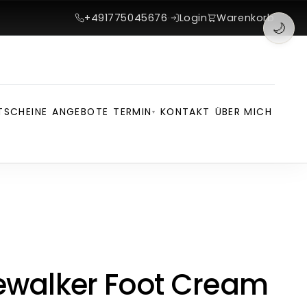
+491775045676
·
Login
Warenkorb
🌙
TSCHEINE
ANGEBOTE
TERMIN
KONTAKT
ÜBER MICH
▾
ewalker Foot Cream