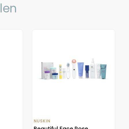
len
NUSKIN
Beautiful Face Rose