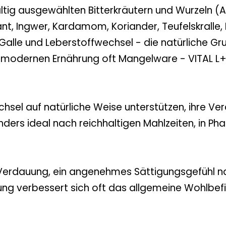
ältig ausgewählten Bitterkräutern und Wurzeln (A
nt, Ingwer, Kardamom, Koriander, Teufelskrall
alle und Leberstoffwechsel - die natürliche Grun
 der modernen Ernährung oft Mangelware - VITAL L
wechsel auf natürliche Weise unterstützen, ihre 
ders ideal nach reichhaltigen Mahlzeiten, in P
 Verdauung, ein angenehmes Sättigungsgefühl n
ung verbessert sich oft das allgemeine Wohlbefind