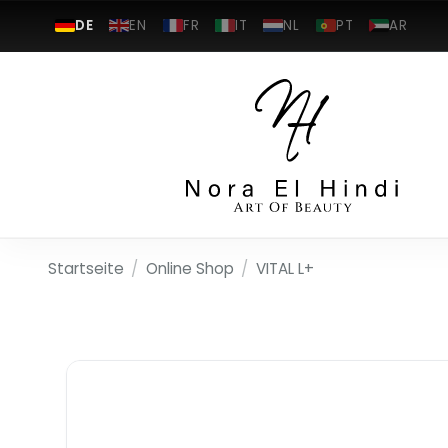
DE
EN
FR
IT
NL
PT
AR
Startseite
/
Online Shop
/
VITAL L+