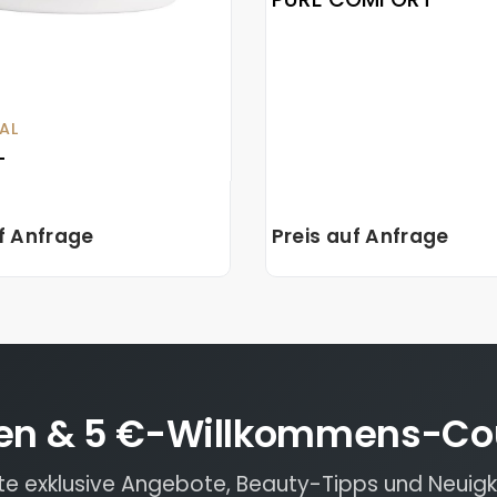
AL
+
uf Anfrage
Preis auf Anfrage
en & 5 €-Willkommens-Co
lte exklusive Angebote, Beauty-Tipps und Neuigk