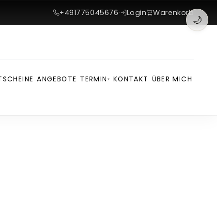
+491775045676
·
Login
Warenkorb
🌙
TSCHEINE
ANGEBOTE
TERMIN
KONTAKT
ÜBER MICH
▾