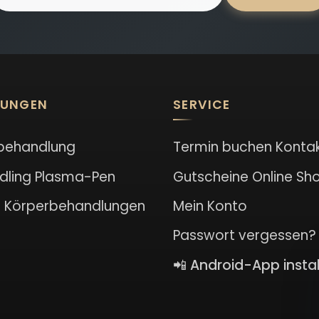
LUNGEN
SERVICE
behandlung
Termin buchen
Konta
dling
Plasma-Pen
Gutscheine
Online Sh
l
Körperbehandlungen
Mein Konto
Passwort vergessen?
📲 Android-App instal