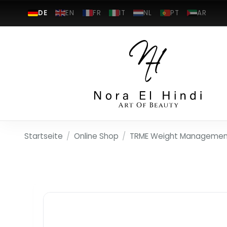
DE
EN
FR
IT
NL
PT
AR
Startseite
/
Online Shop
/
TRME Weight Management