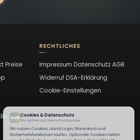
RECHTLICHES
kt
Preise
Impressum
Datenschutz
AGB
op
Widerruf
DSA-Erklärung
Cookie-Einstellungen
Cookies & Datenschutz
lieren
AoB
Wir achten auf deine Privatsphäre.
Wir nutzen Cookies, damit Login, Warenkorb und
Sicherheitsfunktionen laufen. Optionale Cookies helfen