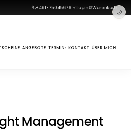
+491775045676
·
Login
Warenkorb
🌙
TSCHEINE
ANGEBOTE
TERMIN
KONTAKT
ÜBER MICH
▾
ight Management