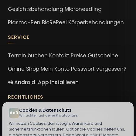
Gesichtsbehandlung
Microneedling
Plasma-Pen
BioRePeel
Körperbehandlungen
SERVICE
Termin buchen
Kontakt
Preise
Gutscheine
Online Shop
Mein Konto
Passwort vergessen?
Art of Beauty Trier
Nora ist online
📲 Android-App installieren
Antwortet meist innerhalb von 1 Stunde
RECHTLICHES
Art of Beauty Trier
Cookies & Datenschutz
AoB
Impressum
Datenschutz
AGB
Widerruf
Wir achten auf deine Privatsphäre.
Wir nutzen Cookies, damit Login, Warenkorb und
DSA-Erklärung
Cookie-Einstellungen
Sicherheitsfunktionen laufen. Optionale Cookies helfen uns,
die Website zu verbessern. Deine Wahl gilt für 12 Monate.