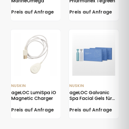
MarineOmega
Pharmanex Tēgreen
Preis auf Anfrage
Preis auf Anfrage
NUSKIN
NUSKIN
ageLOC LumiSpa iO
ageLOC Galvanic
Magnetic Charger
Spa Facial Gels für
das Anti-Aging-
Preis auf Anfrage
Preis auf Anfrage
Gerät – 3 Packungen