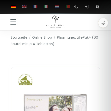
🌙
Startseite
/
Online Shop
/
Pharmanex LifePak+ (60
Beutel mit je 4 Tabletten)