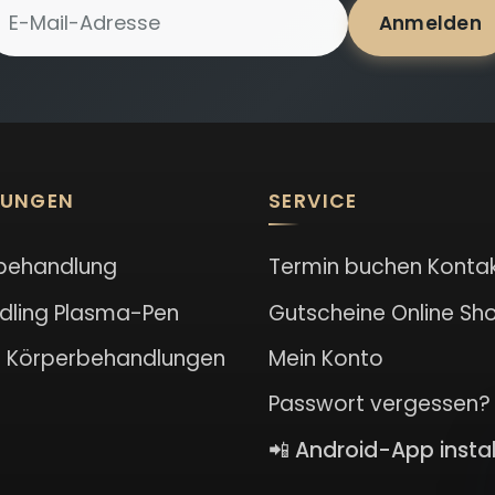
-Mail-Adresse für Newsletter
Anmelden
LUNGEN
SERVICE
behandlung
Termin buchen
Konta
dling
Plasma-Pen
Gutscheine
Online Sh
l
Körperbehandlungen
Mein Konto
Passwort vergessen?
📲 Android-App instal