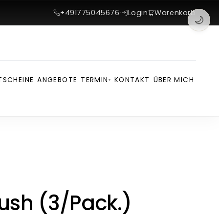
+491775045676
·
Login
Warenkorb
🌙
TSCHEINE
ANGEBOTE
TERMIN
KONTAKT
ÜBER MICH
▾
rush (3/Pack.)