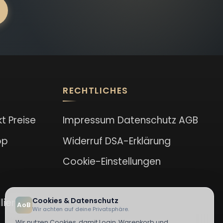
RECHTLICHES
kt
Preise
Impressum
Datenschutz
AGB
op
Widerruf
DSA-Erklärung
Cookie-Einstellungen
Cookies & Datenschutz
lieren
AoB
Wir achten auf deine Privatsphäre.
Wir nutzen Cookies, damit Login, Warenkorb und