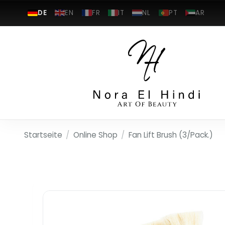
DE
EN
FR
IT
NL
PT
AR
Startseite
/
Online Shop
/
Fan Lift Brush (3/Pack.)