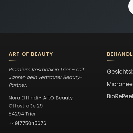
E
ART OF BEAUTY
BEHAND
Premium Kosmetik in Trier – seit
Gesichts
Jahren dein vertrauter Beauty-
Micronee
Partner.
BioRePee
Nora El Hindi - ArtOfBeauty
Ottostraße 29
54294 Trier
+491775045676